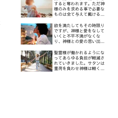
すると奪われます。ただ神
様のみを求める事で必要な
ものは全て与えて戴けるよ
うになります。
取
欲を満たしてもその時限り
く
ですが、神様と愛をなして
いくと不平不満がなくな
り、神様との愛の思い出が
蘇り、幸せに満たされるよ
うになります。
聖霊様が働かれるようにな
ってあらゆる負担が軽減さ
れていきました。サタンは
重荷を負わせ神様は軽くし
てくださります。
ん
っ