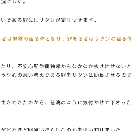
状況でした。
ないである罪にはサタンが寄りつきます。
心の清い者は聖霊の宿る体となり、罪ある者はサタンの宿る
ったり、不安心配や孤独感からなかなか抜け出せない
ような心の悪い考えである罪をサタンは助長させるの
て生きてきたのかを、怒濤のように気付かせて下さっ
えがどれほど間違いだらけなのかを思い知りました。