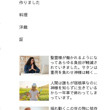
作りました
料理
方
洋裁
証
先
聖霊様が働かれるようにな
ってあらゆる負担が軽減さ
れていきました。サタンは
重荷を負わせ神様は軽くし
てくださります。2
人間は誰もが宿根草なのに
の
神様を知らずに生きている
から一年草で終わってしま
っています。
矢
揺れ動くこの世の物に依存