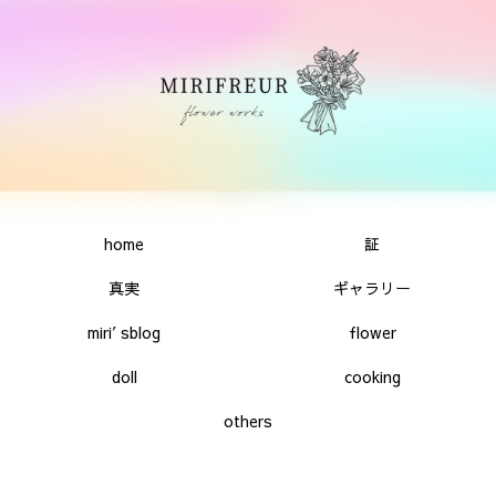
home
証
真実
ギャラリー
miri′sblog
flower
doll
cooking
others