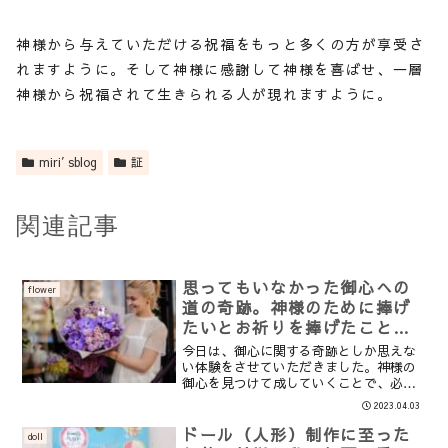
神様から与えていただける祝福をもっと多くの方が享受さ
れますように。そして神様に感謝して神様を喜ばせ、一層
神様から祝福されて生きられる人が現れますように。
miri′sblog
証
関連記事
思ってもいなかった御心への
flower
道の奇跡。神様のために捧げ
たいとお祈りを捧げたことで
今まで気付かなかった事に目
今日は、御心に関する奇跡としか思えな
を見開いて下さりました。
い体験をさせていただきました。神様の
御心を見つけて成していくことで、必要
なもの全てを神様は与えてくださり、私
2023.04.03
達人間にとっても本当に生きがいがある
人生を送れるのだと改めて実感しまし
ドール（人形）制作に至った
doll
た。多くの人達が神様を愛し...