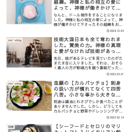
経緯。神様と私の相互の愛に
よって、神様が働きかけて下
さった数々の出来事。
なんと、ドール制作をすることになりま
した。神様と私の相互の愛によって、神
様が働きかけて下さったその経緯をお話
したいと思います。我が家は夫が単身赴
2024.12.05
任で家を出て、約２年経ちます。私にも
原因があった事は重々分かってはいたの
技術大国日本も全て奪われま
miri′sblog
ですが、一緒に過ごしてい...
した。賛美の力。神様の真理
と愛がなければ技術があって
も生き残れません。
先日、娘があるテレビを見ていたのがた
またま目に入りました。それは、おそら
く素人の方が歌唱力を競う番組だったと
思います。女性が熱心に歌っていました
2023.03.27
ので、思わず見てしまいました。とても
お上手な方だと思います。しかし、なぜ
念願の【カルパッチョ】刺身
miri′sblog
か虚しくなってしまったの...
の扱い方が慣れてなくて四苦
八苦。小さな事から大きな事
まで神様の御業から学ぶ。
刺身は醤油とわさびでしか食べたことが
ありませんでした。しかし、どうしても
カルパッチョと野菜やドレッシングが織
りなす味を味わってみたい。と思ってい
2023.02.14
ました。この日はぶりの刺身を購入でき
たので作ってみました。少しぶりが厚み
【シーフードとセロリのマリ
料理
があったので薄くスライス...
ネ・トマト入りイタリアン餃