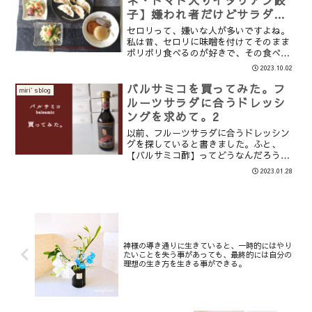
子】嫌われ者だけどサラダの
絶妙なアクセントになるセロ
セロリって、嫌いな人が多いですよね。
リ☆
私は昔、セロリに味噌を付けてそのまま
ボリボリ食べるのが好きで、その食べ方
しか食べたことがなかったのですが、マ
2023.10.02
リネやサラダにするとアクセントになっ
てとっても美味しい事に気付きました。
バルサミコを買ってみた。フ
miri′sblog
今回はシーフードを入れた...
ルーツサラダに合うドレッシ
ングを求めて。2
以前、フルーツサラダに合うドレッシン
グを探していると書きました。ふと、
【バルサミコ酢】ってどうなんだろう。
と思い浮かびました。今まで買ったこと
2023.01.28
も、使ったこともありません。未知の味
です。ですが凄く気になり、使ってみた
いと思って調べてみました。...
神様の導き通りに生きていると、一時的にはやり
たいことを失う事があっても、最終的には自分の
理想の生き方を生きる事ができる。