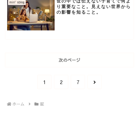
世の中では伝えない子育てで何よ
miri′sblog
り重要なこと。見えない世界から
の影響を知ること。
次のページ
次
1
2
7
へ
ホーム
証