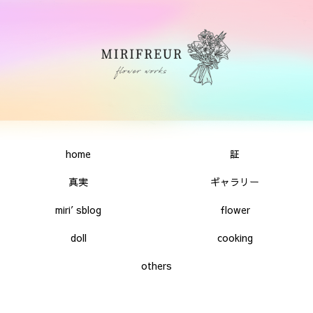
home
証
真実
ギャラリー
miri′sblog
flower
doll
cooking
others