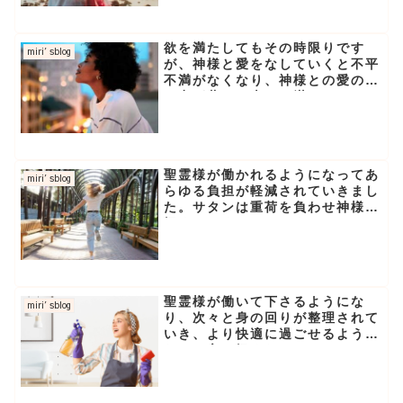
欲を満たしてもその時限りです
miri′sblog
が、神様と愛をなしていくと不平
不満がなくなり、神様との愛の思
い出が蘇り、幸せに満たされるよ
うになります。
聖霊様が働かれるようになってあ
miri′sblog
らゆる負担が軽減されていきまし
た。サタンは重荷を負わせ神様は
軽くしてくださります。
聖霊様が働いて下さるようにな
miri′sblog
り、次々と身の回りが整理されて
いき、より快適に過ごせるように
なり、心も軽くなりました。