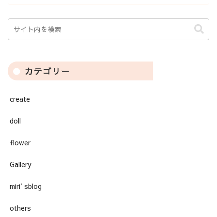
カテゴリー
create
doll
flower
Gallery
miri′sblog
others