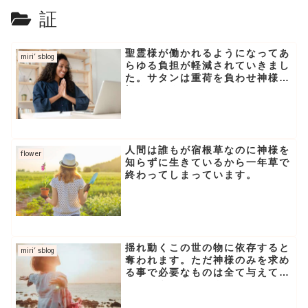
証
聖霊様が働かれるようになってあ
miri′sblog
らゆる負担が軽減されていきまし
た。サタンは重荷を負わせ神様は
軽くしてくださります。2
人間は誰もが宿根草なのに神様を
flower
知らずに生きているから一年草で
終わってしまっています。
揺れ動くこの世の物に依存すると
miri′sblog
奪われます。ただ神様のみを求め
る事で必要なものは全て与えて戴
けるようになります。