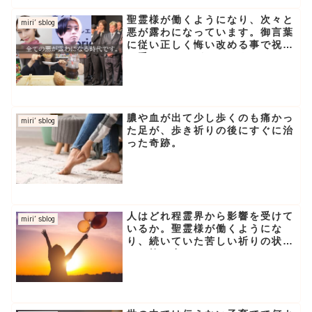
聖霊様が働くようになり、次々と
miri′sblog
悪が露わになっています。御言葉
に従い正しく悔い改める事で祝福
を受けることができます。
膿や血が出て少し歩くのも痛かっ
miri′sblog
た足が、歩き祈りの後にすぐに治
った奇跡。
人はどれ程霊界から影響を受けて
miri′sblog
いるか。聖霊様が働くようにな
り、続いていた苦しい祈りの状況
から抜け出すことができました。