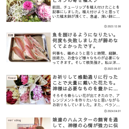
ビオラの寄せ植え♪
前回、チューリップを植え付けたことを
記事にしました。植え付けようと思って
いた植木鉢が浅くて、急遽、深い鉢に入
れ直したのですが、合わせる植物が足り
なくなり、残念な寄せ植えになってしま
2023.12.08
いました。このチューリップを忍ばせた
魚を捌けるようになりたい。
鉢に、何か合う花はないか...
料理
何度も失敗しましたが諦めな
くてよかったです。
何事も、極めようと思うと時間、経験、
技術力、お金など様々なものが必要にな
ってきます。そして根気強さ。私は洋裁
（服作り）、料理、お花など、特に2023
2023.09.07
年に入って色々と始めさせていだきまし
た。どれも今までやったことに挑戦する
お祈りして感動通りに行った
flower
ので、とっても新鮮で...
ことで大量に戴いた花たち。
神様は必要なものを豊かに与
えてくださります。
そろそろ春らしい花が出てきたので、ア
レンジメントを作りたいなと思いながら
お祈りもしていました。また、ベランダ
で育てる花を迎えるためにも、土を再生
2024.04.01
したりして準備をしていました。明け方
のお祈りの中で、ふと、そろそろ植え付
娘達のハムスターの飼育を通
miri′sblog
ける花を買いに行ってよい...
して、神様の心情が強力に伝