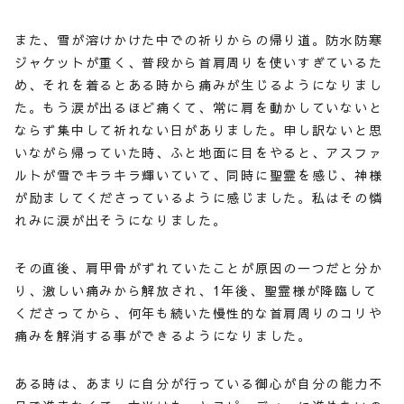
また、雪が溶けかけた中での祈りからの帰り道。防水防寒
ジャケットが重く、普段から首肩周りを使いすぎているた
め、それを着るとある時から痛みが生じるようになりまし
た。もう涙が出るほど痛くて、常に肩を動かしていないと
ならず集中して祈れない日がありました。申し訳ないと思
いながら帰っていた時、ふと地面に目をやると、アスファ
ルトが雪でキラキラ輝いていて、同時に聖霊を感じ、神様
が励ましてくださっているように感じました。私はその憐
れみに涙が出そうになりました。
その直後、肩甲骨がずれていたことが原因の一つだと分か
り、激しい痛みから解放され、1年後、聖霊様が降臨して
くださってから、何年も続いた慢性的な首肩周りのコリや
痛みを解消する事ができるようになりました。
ある時は、あまりに自分が行っている御心が自分の能力不