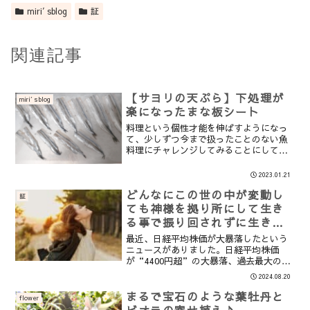
miri′sblog
証
関連記事
【サヨリの天ぷら】下処理が
miri′sblog
楽になったまな板シート
料理という個性才能を伸ばすようになっ
て、少しずつ今まで扱ったことのない魚
料理にチャレンジしてみることにしてい
ます。今までは大体が焼き魚、西京焼き
(漬けてあるものを焼くだけ）、フライ、
2023.01.21
天ぷらくらいでした。しかし下処理がち
どんなにこの世の中が変動し
ゃんとできていなくて小...
証
ても神様を拠り所にして生き
る事で振り回されずに生きる
ことができる。
最近、日経平均株価が大暴落したという
ニュースがありました。日経平均株価
が“4400円超”の大暴落、過去最大の下
落 日本株式市場から1日で85兆円が消え
2024.08.20
るNISAなどの株に投資している人達から
は、不安や心配の声が上がっているよう
まるで宝石のような葉牡丹と
flower
です。株に投資...