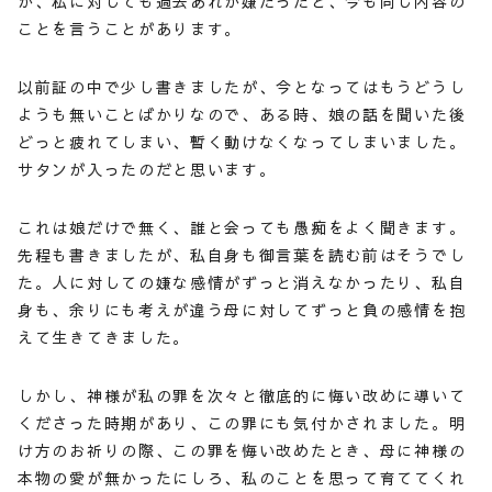
が、私に対しても過去あれが嫌だったと、今も同じ内容の
ことを言うことがあります。
以前証の中で少し書きましたが、今となってはもうどうし
ようも無いことばかりなので、ある時、娘の話を聞いた後
どっと疲れてしまい、暫く動けなくなってしまいました。
サタンが入ったのだと思います。
これは娘だけで無く、誰と会っても愚痴をよく聞きます。
先程も書きましたが、私自身も御言葉を読む前はそうでし
た。人に対しての嫌な感情がずっと消えなかったり、私自
身も、余りにも考えが違う母に対してずっと負の感情を抱
えて生きてきました。
しかし、神様が私の罪を次々と徹底的に悔い改めに導いて
くださった時期があり、この罪にも気付かされました。明
け方のお祈りの際、この罪を悔い改めたとき、母に神様の
本物の愛が無かったにしろ、私のことを思って育ててくれ