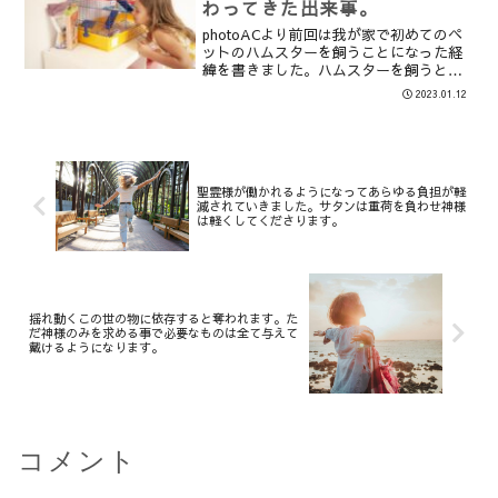
わってきた出来事。
photoACより前回は我が家で初めてのペ
ットのハムスターを飼うことになった経
緯を書きました。ハムスターを飼うと決
めてから、次女からいつ飼うの？と毎日
2023.01.12
せがまれる日々。必要なものを調べ、メ
モして、次の休みはゲージを買いにいこ
う、次はフードに床...
聖霊様が働かれるようになってあらゆる負担が軽
減されていきました。サタンは重荷を負わせ神様
は軽くしてくださります。
揺れ動くこの世の物に依存すると奪われます。た
だ神様のみを求める事で必要なものは全て与えて
戴けるようになります。
コメント