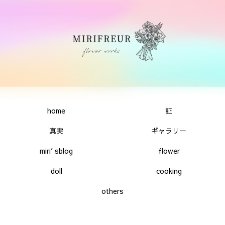
home
証
真実
ギャラリー
miri′sblog
flower
doll
cooking
others