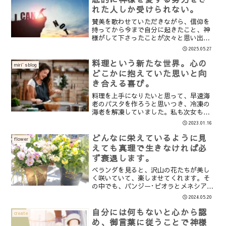
れた人しか受けられない。
賛美を歌わせていただきながら、信仰を
持ってから今まで自分に起きたこと、神
様がして下さったことが次々と思い出さ
れました。その中でもRAPTさんが神様
2025.05.27
から強力な力と権能を受けていらっしゃ
ること。この世の中がRAPTさんの御言
料理という新たな世界。心の
miri′sblog
葉通りに運行されてい...
どこかに抱えていた思いと向
き合える喜び。
料理を上手になりたいと思って、早速海
老のパスタを作ろうと思いつき、冷凍の
海老を解凍していました。私も次女も大
好きな海老が大好き♪冬休みが終わり、
2023.01.16
次女が午前授業から帰ってきますので、2
人の好きな海老を使ってパスタを作ろう
どんなに栄えているように見
flower
と思いました。美味しい...
えても真理で生きなければ必
ず衰退します。
ベランダを見ると、沢山の花たちが美し
く咲いていて、楽しませてくれます。そ
の中でも、パンジー･ビオラとメネシアの
組み合わせの寄せ植えが特に満開に咲い
2024.05.20
ていて、いつも見とれていました。です
がある日、その寄せ植えのパンジー･ビオ
自分には何もないと心から認
create
ラがくたっとなり、倒...
め、御言葉に従うことで神様