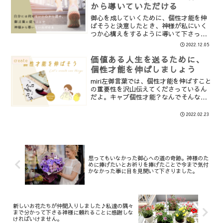
から導いていただける
御心を成していくために、個性才能を伸
ばそうと決意したとき、神様が私にいく
つか心構えをするように導いて下さった
と感じたことがありました。その一つ
2022.12.05
は、前回書きましたが神様の前では自分
の持っている個性才能など取るに足りな
価値ある人生を送るために、
create
いものだと認めることです。...
個性才能を伸ばしましょう
miri左御言葉では、個性才能を伸ばすこと
の重要性を沢山伝えてくださっているん
だよ。キャプ個性才能？なんでそんなに
重要なの？RAPT×読者対談〈第123弾〉
個性豊かな才能あふれる人々を生み出す
2022.02.23
社会RAPT有料記事59 (2016年4月16日...
思ってもいなかった御心への道の奇跡。神様のた
めに捧げたいとお祈りを捧げたことで今まで気付
かなかった事に目を見開いて下さりました。
新しいお花たちが仲間入りしました♪私達の隅々
まで分かって下さる神様に頼れることに感謝しな
ければいけません。