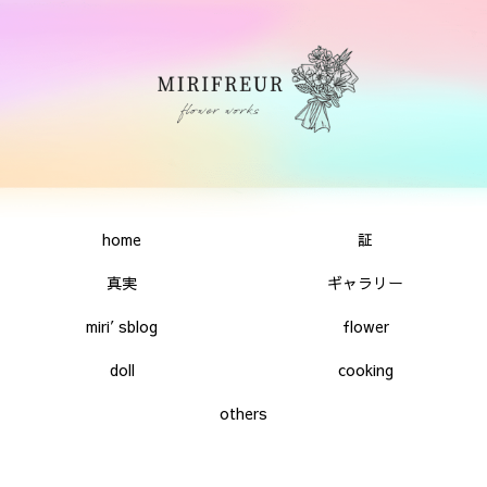
home
証
真実
ギャラリー
miri′sblog
flower
doll
cooking
others