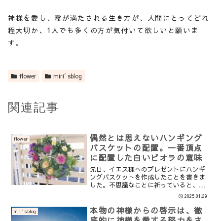
神様を愛し、霊が満たされる生き方が、人間にとってどれ
程大切か、1人でも多くの方が気付いて欲しいと願いま
す。
flower
miri′sblog
関連記事
偶然とは思えないハンギング
flower
バスケットの配置。一番頂点
に配置した白いビオラの意味
先日、イエス様へのプレゼントにハンギ
ングバスケットを作成したことを書きま
した。不思議なことに祈っていると、私
が意図していなくても、意味を感じられ
2025.01.29
るような植物が揃えられたり、配置にな
ることが、お花でアレンジメントを作り
本物の神様からの啓示は、徹
miri′sblog
始めてから何度かありまし...
底的に神様を愛する努力をさ