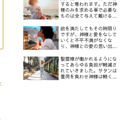
すると奪われます。ただ神
様のみを求める事で必要な
ものは全て与えて戴けるよ
うになります。
欲を満たしてもその時限り
ですが、神様と愛をなして
いくと不平不満がなくな
り、神様との愛の思い出が
蘇り、幸せに満たされるよ
うになります。
聖霊様が働かれるようにな
ってあらゆる負担が軽減さ
れていきました。サタンは
重荷を負わせ神様は軽くし
てくださります。
い
悟