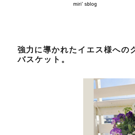
miri′sblog
強力に導かれたイエス様への
バスケット。