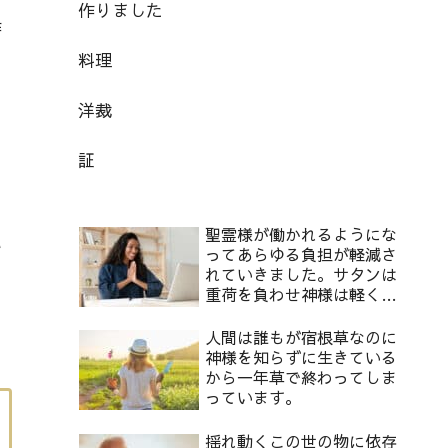
作りました
作
料理
洋裁
、
た
証
聖霊様が働かれるようにな
い
ってあらゆる負担が軽減さ
れていきました。サタンは
重荷を負わせ神様は軽くし
てくださります。2
人間は誰もが宿根草なのに
神様を知らずに生きている
から一年草で終わってしま
っています。
揺れ動くこの世の物に依存