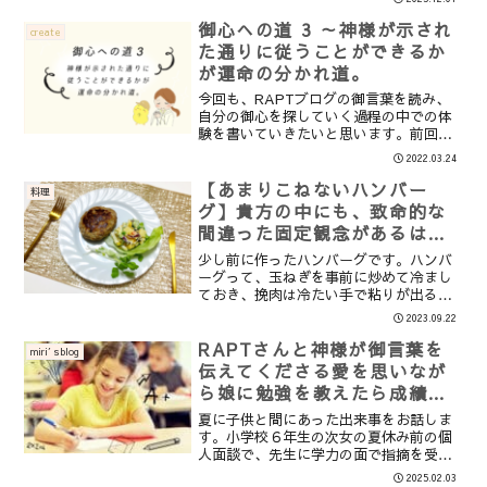
が「やめたい」と考えたデータも 当事者
たちの悲鳴と原因、計り知れない重圧の
御心への道 3 ～神様が示され
create
中身（ABEMA T...
た通りに従うことができるか
が運命の分かれ道。
今回も、RAPTブログの御言葉を読み、
自分の御心を探していく過程の中での体
験を書いていきたいと思います。前回
は、御心を見つけたと思いきや、大切な
2022.03.24
事をないがしろにしてしまったが為に一
度しっかり霊的な基礎を据える時間を持
【あまりこねないハンバー
料理
つようにしたことを書きま...
グ】貴方の中にも、致命的な
間違った固定観念があるは
ず・・・
少し前に作ったハンバーグです。ハンバ
ーグって、玉ねぎを事前に炒めて冷まし
ておき、挽肉は冷たい手で粘りが出るま
で混ぜ合わせ、肉汁を閉じ込めるように
2023.09.22
焼く。というのが一般的な作り方かと思
います。私もずっとその考えで作ってい
RAPTさんと神様が御言葉を
miri′sblog
ました。ですが、どうして...
伝えてくださる愛を思いなが
ら娘に勉強を教えたら成績が
驚くほど上がった出来事。
夏に子供と間にあった出来事をお話しま
す。小学校６年生の次女の夏休み前の個
人面談で、先生に学力の面で指摘を受け
ました。特に算数です。実は算数に関し
2025.02.03