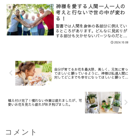
ては今までの各学年の面談でも言われて
いました。たまに見つかるテストの点数
神様を愛する人間一人一人の
証
を見ると、かなり低い点数...
考えと行ないで世の中が変わ
る！
聖書では人間を身体の各部分に例えてい
るところがあります。どんなに見劣りが
する部分も欠かせないパーツなのだと仰
られています。コリント人への第一の手
2024.10.08
紙 12からだが一つであっても肢体は多く
あり、また、からだのすべての肢体が多
くあっても、からだは...
自分が育てるお花を最大限、美しく、元気に育っ
てほしいと願っているように、神様は私達人間に
対してどこまでも幸せになってほしいと願ってい
るのです。
植え付け完了！慣れない作業は疲れましたが、可
愛いお花を見たら疲れが吹き飛びました。
コメント