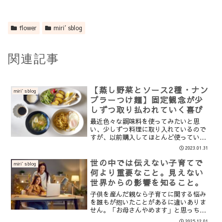
flower
miri′sblog
関連記事
【蒸し野菜とソース2種・ナン
miri′sblog
プラーつけ麺】固定観念が少
しずつ取り払われていく喜び
最近色々な調味料を使ってみたいと思
い、少しずつ料理に取り入れているので
すが、以前購入してほとんど使っていな
い【ナンプラー】。せっかく家にあるの
2023.01.31
だから、ナンプラーを使って今まで作っ
たのない料理を作ってみたいと思いまし
世の中では伝えない子育てで
miri′sblog
た。調べてみると、つけ汁の...
何より重要なこと。見えない
世界からの影響を知ること。
子供を産んだ親なら子育てに関する悩み
を誰もが抱いたことがあるに違いありま
せん。「お母さんやめます」と思っちゃ
ダメですか？子育てに悩む母たち 約8割
2025.12.01