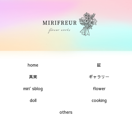
home
証
真実
ギャラリー
miri′sblog
flower
doll
cooking
others