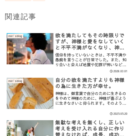
関連記事
欲を満たしてもその時限りで
miri′sblog
すが、神様と愛をなしていく
と不平不満がなくなり、神様
との愛の思い出が蘇り、幸せ
信仰を持っていないときは、不平不満や
に満たされるようになりま
愚痴を言うことが日常でした。また、知
り合いと会えば地震や犯罪が怖いなど、
す。
口を開けばマイナスのことばかり言い合
2026.03.01
う日々でした。娘は信仰を持っておら
ず、不平不満をよく口にするのですが、
自分の欲を満たすよりも神様
miri′sblog
私に対しても過去あれが嫌だ...
の為に生きた方が幸せ。
神様は、御言葉で自分のために生きるの
をやめて神様のために、神様が喜ぶよう
に生きなさいと仰られます。そのように
生きるなら、神様はその人に必要なもの
をすべて与えてくださると仰られまし
2025.05.20
た。また、神様に繋がって成長した霊魂
無駄な考えを無くし、正しい
が、肉体が死んだ後も生き続...
証
考えを受け入れる自分に作り
替えなければ、成長、成功す