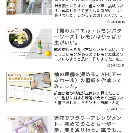
ることはできません。
御言葉を知るまで、色んな事に挑戦した
り、成長したくて努力した事がいくつも
ありました。しかしそのほとんどが、た
いして上達していないのにすぐに限界を
2024.10.15
感じ、どんなに頑張ってもそれ以上成長
することができませんでした。ですので
【鱈のムニエル・レモンバタ
miri′sblog
「自分には向いていない」...
ーソース】レモンはやっぱり
生がいい。
鱈の変わった食べ方はないかと思い、ち
ょうどレモンがあるのでレモン風味のソ
ースにしようと思い、作りました。私は
鱈は割と好きなのですが、いつも同じ料
2023.02.17
理ばかりになってしまうので、最近は購
入を控えていました。レモンを生で買う
袖の理解を深める。AH(アー
miri′sblog
ことがめったになかった私...
ムホール）の型紙を作成して
みました。
前回は袖の型紙が立体的に見えたこと
で、型紙に対する理解が大きく進展した
と書きました。パタンナー玉置さん前
回、型紙（パターン）は立体思考が重要
2023.05.03
だと主張されていらっしゃる玉置さんと
いうパタンナーさんのブログと動画に出
造花でフラワーアレンジメン
flower
会ったと書きました。玉置の仕...
ト。初めてのことも一歩一
歩、導き通り行う。誰でも御