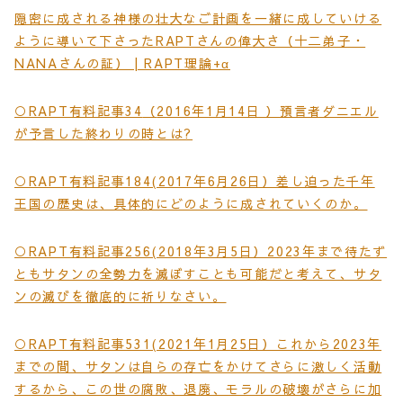
隠密に成される神様の壮大なご計画を一緒に成していける
ように導いて下さったRAPTさんの偉大さ（十二弟子・
NANAさんの証） | RAPT理論+α
○RAPT有料記事34
（
2016年1月14日 ）預言者ダニエル
が予言した終わりの時とは?
○RAPT有料記事184(2017年6月26日）差し迫った千年
王国の歴史は、具体的にどのように成されていくのか。
○RAPT有料記事256(2018年3月5日）2023年まで待たず
ともサタンの全勢力を滅ぼすことも可能だと考えて、サタ
ンの滅びを徹底的に祈りなさい。
○RAPT有料記事531(2021年1月25日）これから2023年
までの間、サタンは自らの存亡をかけてさらに激しく活動
するから、この世の腐敗、退廃、モラルの破壊がさらに加