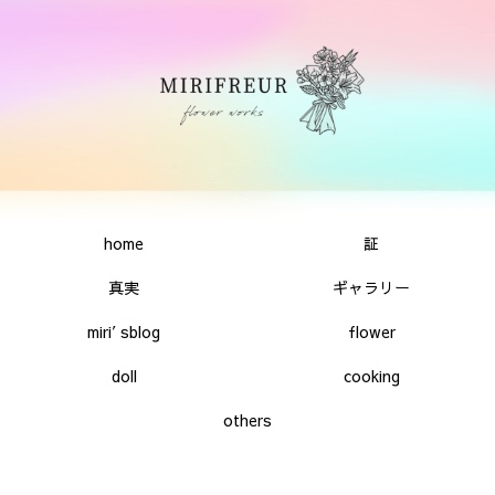
home
証
真実
ギャラリー
miri′sblog
flower
doll
cooking
others