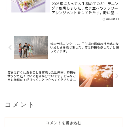
心があります。
2023年に入って人生初めてのガーデニン
グに挑戦しました、次に生花のフラワー
アレンジメントをしてみたり。時に壁に
突き当たり、その度に神様に祈りながら
2024.01.28
「次はこれをやってみよう」と思い浮か
んだことや、導きがあった通りに実践し
てきました。今回も祈...
娘の合唱コンクール。子供達の霊魂の行き場のな
い虚しさを感じました。霊は神様を愛したいと願
っています。
霊界は近くにあることを実感した出来事。神様も
サタンも近くにいて働きかけています。どんなと
きも神様にすがりつくことで守ってくださりま
す。
コメント
コメントを書き込む