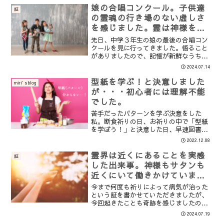
確認し合い、互いの愛を深め合う日
娘の合唱コンクール。子供達
証
だ。...
の霊魂の行き場のない虚しさ
を感じました。霊は神様を愛
したいと願っています。
先日、中学３年生の娘の最後の合唱コン
クールを見に行ってきました。悟ること
がありましたので、記憶が新鮮なうちに
証したいと思います。例年３年生は見応
2024.07.14
えがあって、１．２年生に比べてクオリ
ティが高いなと感じておりました。なの
型紙を学ぶ！と決意しました
miri′sblog
で今年も楽しみにしていま...
が・・・初心者には理解不能
でした。
苦手だったパターンを学ぶ決意をした
私。断食祈りの日、お祈りの中で「型紙
を学ぼう！」と決意した日、早速図書館
に寄って型紙の本を借りてきました。
2022.12.08
「ミセスのスタイルブック」ミセスのス
タイルブック 2021年 盛夏号 (雑誌) | |本 |
霊界は近くにあることを実感
証
通販 ...
した出来事。神様もサタンも
近くにいて働きかけていま
す。どんなときも神様にすが
今まで何度も祈りによって病気が治った
りつくことで守ってくださり
という証を書かせていただきましたが、
今回起きたことも奇跡を感じましたの
ます。
で、証したいと思います。この御言葉を
2024.07.19
読んでいない人はまだ霊界があること