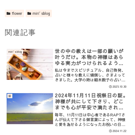
flower
miri′sblog
関連記事
世の中の教えは一部の願いが
miri′sblog
叶うだけ。本物の神様はあら
ゆる実力がつけられるように
導いて下さる。だから希望な
私は今までスピリチュアル、自己啓発、
のです。
占いと様々な教えに傾倒し、さまよって
きました。大学の時は細木数子の占いを
本気で信じ、｢大殺界には事をなるべく行
2025.10.30
うのをやめて身を慎もう｣｢この時期には
新しいことを始めよう。｣と、自分の運命
2024年11月11日祝祭日の証。
証
を完全に占いに委ね...
神様が共にして下さり、どこ
までも心が平安で満たされ、
霊的な存在が終始守って下さ
毎年、11月11日は中心者であるRAPTさ
っているのを感じた日。
んが伝えて下さる御言葉によって、神様
と愛を為せるようになったお祝いの日で
す。 RAPT有料記事224(2017年11月13
2024.11.22
日）11月11日は主と私たちが互いの愛を