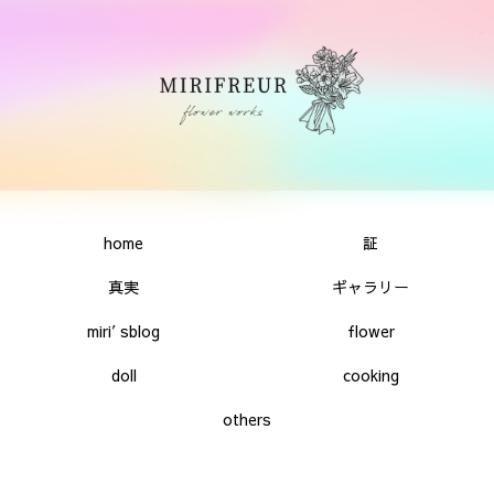
home
証
真実
ギャラリー
miri′sblog
flower
doll
cooking
others