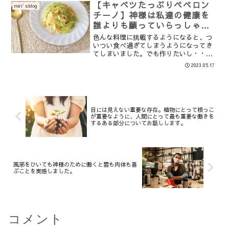
や、霊界に神様もサタンも存在している
【キャベツたっぷりペペロン
miri′sblog
ことを理解出来ない人がほとん...
チーノ】神様は私達の健康を
誰よりも願っていらっしゃ
る。
色んな料理に挑戦するようになると、つ
いつい食べ過ぎてしまうようになってき
てしまいました。でも作りたいし・・そ
んな時、こちらの動画でキャベツを細く
2023.05.17
切って麺に見立ているパスタのレシピを
拝見し、キャベツたっぷりのペペロンチ
ーノを作ってみました！ヘ...
目には見えない重要な存在。植物にとって根っこ
が重要なように、人間にとって最も重要な働きを
するある部分についてお話しします。
風邪をひいても神様のために働くと霊も肉体も喜
ぶことを実感しました。
コメント