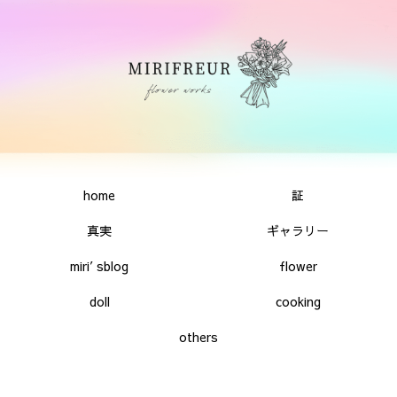
home
証
真実
ギャラリー
miri′sblog
flower
doll
cooking
others