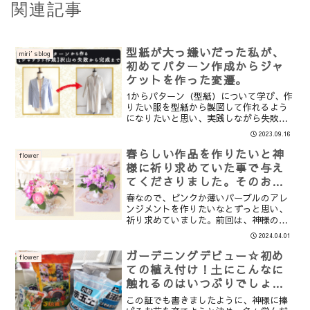
関連記事
型紙が大っ嫌いだった私が、
miri′sblog
初めてパターン作成からジャ
ケットを作った変遷。
1からパターン（型紙）について学び、作
りたい服を型紙から製図して作れるよう
になりたいと思い、実践しながら失敗を
繰り返してなんとかジャケットを作り上
2023.09.16
げることができたと書きました。元々洋
裁は好きで色々作っていましたが、自己
春らしい作品を作りたいと神
flower
流でした。【型紙】の見...
様に祈り求めていた事で与え
てくださりました。そのお花
たちを使って作ったアレンジ
春なので、ピンクか薄いパープルのアレ
メントです。
ンジメントを作りたいなとずっと思い、
祈り求めていました。前回は、神様のお
祈りの中で感動があった通りに行動した
2024.04.01
ことで、沢山のお花たちを戴いた事を証
しました。ちょうど伺ったそのお店に、
ガーデニングデビュー☆初め
flower
お彼岸のシーズンだったた...
ての植え付け！土にこんなに
触れるのはいつぶりでしょ
う。
この証でも書きましたように、神様に捧