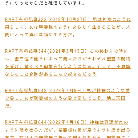
うになったからだと確信しています。
RAPT有料記事322(2018年10月27日）男は神様のように
男らしく、女は聖霊様のように女らしく生きることが、人
間にとって真に幸福な生き方だ。
RAPT有料記事544(2021年3月15日）この終わりの時に
は、聖三位の働きによって義人たちがそれぞれ聖霊の賜物
を受け、驚くべき御業を行うようになる。そして、不思議
なしるしと奇跡があちこちで起きるだろう
RAPT有料記事642(2022年4月9日）男が神様のような愛
で愛し、女が聖霊様のような愛で愛してこそ、地上天国
だ。
RAPT有料記事644(2022年4月18日）神様は真理が泉の
ように湧き出る方だが、聖霊様は愛が泉のように湧き出る
方だ。女はその聖霊様に象って創られたから、聖霊様のよ