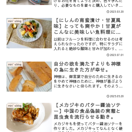
げるお花を育てようと決め、色々学んだ
り、必要なものを着々と購入していきま
した。土選びも、それぞれの環境や育て
2023.03.20
る植物によって違ってきますが、うちは
マンションですので、なるべく水はけの
【にしんの南蛮漬け・甘夏風
miri′sblog
良い土を配合することにし...
味】とっても爽やか！甘夏が
こんなに美味しい魚料理に変
化するなんて
以前はフルーツを料理に合わせるのは考
えられなかったのですが、特にサラダに
入れると絶妙な酸味と甘みが加わり、と
っても合うことを発見しました。柑橘類
2023.07.01
が豊かな季節（２～5月）は色んな柑橘類
を味わえるので、嬉しいですね。甘夏を
自分の欲を満たすよりも神様
miri′sblog
沢山買ったので、お料理...
の為に生きた方が幸せ。
神様は、御言葉で自分のために生きるの
をやめて神様のために、神様が喜ぶよう
に生きなさいと仰られます。そのように
生きるなら、神様はその人に必要なもの
をすべて与えてくださると仰られまし
2025.05.20
た。また、神様に繋がって成長した霊魂
【メカジキのバター醤油ソテ
が、肉体が死んだ後も生き続...
miri′sblog
ー】中国の食品偽装の実態と
昆虫食を流行らせる動き。
メカジキもを使ってバター醤油ソテーを
作りました。メカジキってなんとなく硬