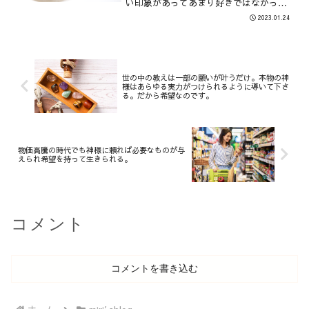
い印象があってあまり好きではなかった
のですが、作り方次第でこんなに美味し
2023.01.24
くなるのかと、また固定概念が良い意味
でくつがえされました＾＾前回は、中国
の食に対してのモラルが低...
世の中の教えは一部の願いが叶うだけ。本物の神
様はあらゆる実力がつけられるように導いて下さ
る。だから希望なのです。
物価高騰の時代でも神様に頼れば必要なものが与
えられ希望を持って生きられる。
コメント
コメントを書き込む