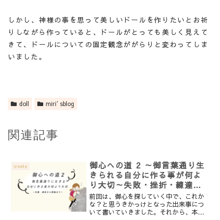
しかし、神様の事を思って美しいドールを作りたいとお祈
りしながら作っていると、ドールがとっても美しく見えて
きて、ドールについての固定観念ががらりと変わってしま
いました。
doll
miri′sblog
関連記事
御心への道 2 ～御言葉通り生
create
きられる自分に作る事が何よ
り大切～失敗・挫折・練達か
ら回復まで～
前回は、御心を探していく中で、これか
な？と思うきかっけとなった出来事につ
いて書いていきました。それから、本格