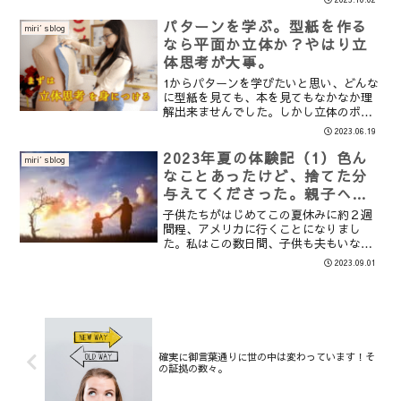
リネやサラダにするとアクセントになっ
てとっても美味しい事に気付きました。
パターンを学ぶ。型紙を作る
miri′sblog
今回はシーフードを入れた...
なら平面か立体か？やはり立
体思考が大事。
1からパターンを学びたいと思い、どんな
に型紙を見ても、本を見てもなかなか理
解出来ませんでした。しかし立体のボデ
ィに布を貼り付けた際の、布の流れや余
2023.06.19
り具合などを目で見て確認することで、
服や身体のメカニズムが理解出来ると仰
2023年夏の体験記（1）色ん
miri′sblog
られている方の話に、と...
なことあったけど、捨てた分
与えてくださった。親子への
神様からの祝福。
子供たちがはじめてこの夏休みに約２週
間程、アメリカに行くことになりまし
た。私はこの数日間、子供も夫もいない
日を過ごしました。子供にとっても私に
2023.09.01
とってもかけがえのない日々を過ごすこ
とができました。神様が与えてくださっ
た日。そして子供たちに対す...
確実に御言葉通りに世の中は変わっています！そ
の証拠の数々。