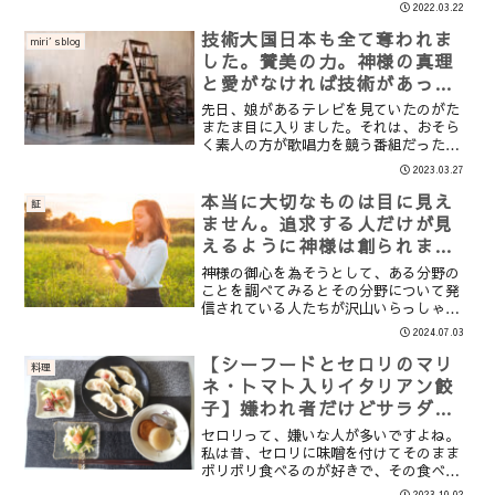
的に個性才能を伸ばそう！と奮起して行
2022.03.22
っていきました。裁縫だけでなく、プチ
DIY、ペーパークラフト的なものなどの
技術大国日本も全て奪われま
miri′sblog
工作系なども、次々と...
した。賛美の力。神様の真理
と愛がなければ技術があって
も生き残れません。
先日、娘があるテレビを見ていたのがた
またま目に入りました。それは、おそら
く素人の方が歌唱力を競う番組だったと
思います。女性が熱心に歌っていました
2023.03.27
ので、思わず見てしまいました。とても
お上手な方だと思います。しかし、なぜ
本当に大切なものは目に見え
証
か虚しくなってしまったの...
ません。追求する人だけが見
えるように神様は創られまし
た。悟った人は今までと比べ
神様の御心を為そうとして、ある分野の
ものにならない人生を送るこ
ことを調べてみるとその分野について発
信されている人たちが沢山いらっしゃり
とができます。
ます。今の時代は容易に様々なことを学
2024.07.03
べる時代になりました。御言葉では、人
間は神様と愛を成すことで「霊」を成長
【シーフードとセロリのマリ
料理
させていくことが、私達が...
ネ・トマト入りイタリアン餃
子】嫌われ者だけどサラダの
絶妙なアクセントになるセロ
セロリって、嫌いな人が多いですよね。
リ☆
私は昔、セロリに味噌を付けてそのまま
ボリボリ食べるのが好きで、その食べ方
しか食べたことがなかったのですが、マ
2023.10.02