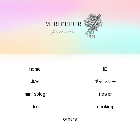
home
証
真実
ギャラリー
miri′sblog
flower
doll
cooking
others