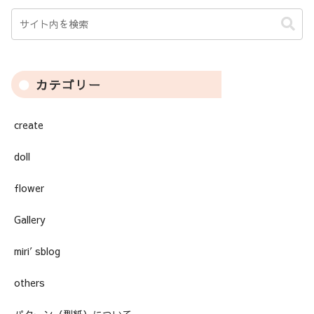
カテゴリー
create
doll
flower
Gallery
miri′sblog
others