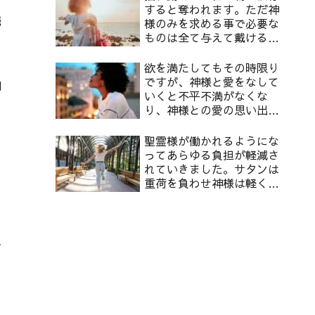
すると奪われます。ただ神
続
様のみを求める事で必要な
ものは全て与えて戴けるよ
うになります。
欲を満たしてもその時限り
ですが、神様と愛をなして
御
いくと不平不満がなくな
な
り、神様との愛の思い出が
蘇り、幸せに満たされるよ
うになります。
聖霊様が働かれるようにな
ってあらゆる負担が軽減さ
れていきました。サタンは
重荷を負わせ神様は軽くし
てくださります。
な
人