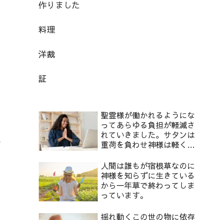
作りました
料理
洋裁
証
聖霊様が働かれるようにな
ってあらゆる負担が軽減さ
れていきました。サタンは
で
重荷を負わせ神様は軽くし
てくださります。2
人間は誰もが宿根草なのに
神様を知らずに生きている
から一年草で終わってしま
っています。
揺れ動くこの世の物に依存